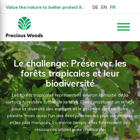
Value the nature to better protect it.
DE
EN
FR
Le challenge: Préserver les
forêts tropicales et leur
biodiversité
Les forêts tropicales représentent environ la moitié de la
surface forestière totale de la terre. Elles constituent un refuge
pour la diversité des espèces et le poumon vert de notre
planète, mais aussi l'un des écosystèmes les plus vulnérables
et les plus menacés. En même temps, elles fournissent des
ressources vitales pour l'humanité.