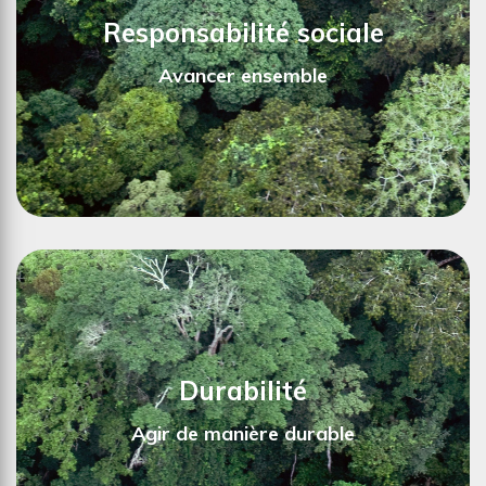
nous de répondre aux exigences
Responsabilité sociale
environnementales et sociales les plus élevées.
Avancer ensemble
Ici en savoir plus sur notre certification >>
Nous garantissons, par notre engagement social
et en faveur de l'éducation et de la formation,
jeter les bases du développement durable.
Durabilité
Ici en savoir plus sur notre engagement social >>
Agir de manière durable