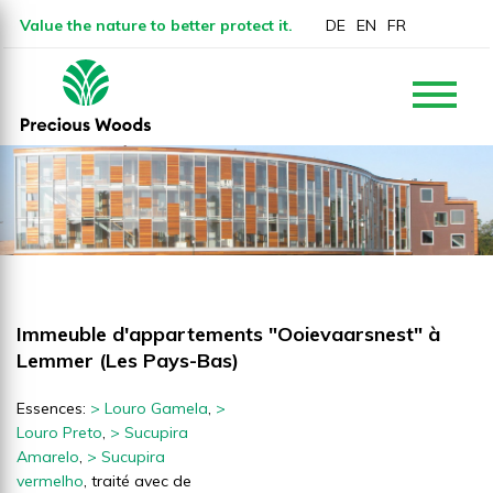
Value the nature to better protect it.
DE
EN
FR
Immeuble d'appartements "Ooievaarsnest" à
Lemmer (Les Pays-Bas)
Essences:
> Louro Gamela
,
>
Louro Preto
,
> Sucupira
Amarelo
,
> Sucupira
vermelho
, traité avec de