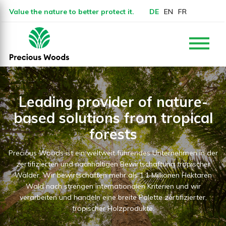
Value the nature to better protect it.
DE
EN
FR
Leading provider of nature-
based solutions from tropical
forests
Precious Woods ist ein weltweit führendes Unternehmen in der
zertifizierten und nachhaltigen Bewirtschaftung tropischer
Wälder. Wir bewirtschaften mehr als 1.1 Millionen Hektaren
Wald nach strengen internationalen Kriterien und wir
verarbeiten und handeln eine breite Palette zertifizierter,
tropischer Holzprodukte.