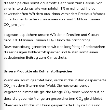
diesen Speicher somit dauerhaft. Geht man zum Beispiel von
einer Entwaldungsrate von jährlich 1% in nicht nachhaltig
bewirtschaften Wäldern aus, dann verhindert Precious Woods
nur schon im Brasilien Emissionen von rund 1 Million Tonnen
CO
pro Jahr.
2
Insgesamt speichern unsere Wälder in Brasilien und Gabun
circa 330 Millionen Tonnen CO
. Durch die nachhaltige
2
Bewirtschaftung garantieren wir das langfristige Fortbestehen
dieser riesigen Kohlenstoffspeicher und leisten somit einen
bedeutenden Beitrag zum Klimaschutz.
Unsere Produkte als Kohlenstoffspeicher
Wenn ein Baum geerntet wird, verlässt das in ihm gespeicherte
CO
mit dem Stamm den Wald. Die nachwachsende
2
Vegetation nimmt die gleiche Menge CO
rasch wieder auf, so
2
dass die gesamte Menge an gespeichertem CO
gleichbleibt.
2
Überdies bleibt das im Baum gespeicherte CO
im Holz und
2