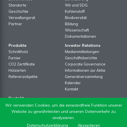
Standorte
Wir und SDG
Geschichte
Kohlenstoff
Verwaltungsrat
Biodiversität
Partner
Bildung
Wissenschaft
Dokumentationen
Produkte
Investor Relations
Schnittholz
Medienmitteilungen
Furnier
Geschäftsberichte
CO2 Zertifikate
Corporate Governance
Holzarten
Informationen zur Aktie
Referenzobjekte
Generalversammlung
Kalender
Kontakt
Kontakt
Kontakt Formular
Wir verwenden Cookies, um die einwandfreie Funktion unserer
Newsletter
Website zu gewährleisten und unseren Datenverkehr zu
analysieren.
Datenschutzerklärung
Akzeptieren