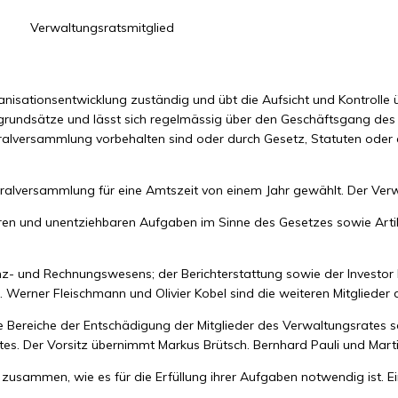
Verwaltungsratsmitglied
ganisationsentwicklung zuständig und übt die Aufsicht und Kontrolle 
tsgrundsätze und lässt sich regelmässig über den Geschäftsgang des 
neralversammlung vorbehalten sind oder durch Gesetz, Statuten od
alversammlung für eine Amtszeit von einem Jahr gewählt. Der Verwal
n und unentziehbaren Aufgaben im Sinne des Gesetzes sowie Artike
z- und Rechnungswesens; der Berichterstattung sowie der Investor Re
 Werner Fleischmann und Olivier Kobel sind die weiteren Mitglieder
ereiche der Entschädigung der Mitglieder des Verwaltungsrates sow
ates. Der Vorsitz übernimmt Markus Brütsch. Bernhard Pauli und Marti
zusammen, wie es für die Erfüllung ihrer Aufgaben notwendig ist. 