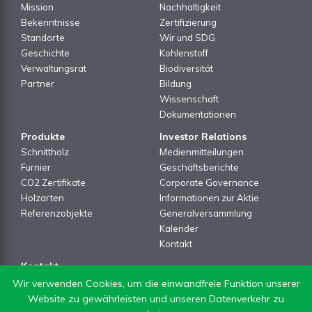
Mission
Nachhaltigkeit
Bekenntnisse
Zertifizierung
Standorte
Wir und SDG
Geschichte
Kohlenstoff
Verwaltungsrat
Biodiversität
Partner
Bildung
Wissenschaft
Dokumentationen
Produkte
Investor Relations
Schnittholz
Medienmitteilungen
Furnier
Geschäftsberichte
CO2 Zertifikate
Corporate Governance
Holzarten
Informationen zur Aktie
Referenzobjekte
Generalversammlung
Kalender
Kontakt
Kontakt
Kontakt Formular
Wir verwenden Cookies, um die einwandfreie Funktion unserer
Newsletter
Website zu gewährleisten und unseren Datenverkehr zu