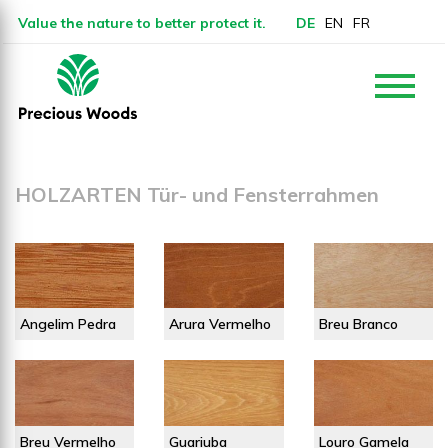
Value the nature to better protect it.
DE
EN
FR
HOLZARTEN Tür- und Fensterrahmen
Angelim Pedra
Arura Vermelho
Breu Branco
Breu Vermelho
Guariuba
Louro Gamela