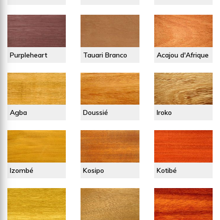
Purpleheart
Tauari Branco
Acajou d'Afrique
Agba
Doussié
Iroko
Izombé
Kosipo
Kotibé